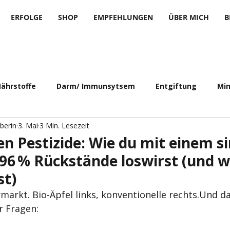
ERFOLGE
SHOP
EMPFEHLUNGEN
ÜBER MICH
B
ährstoffe
Darm/ Immunsytsem
Entgiftung
Mi
berin
3. Mai
3 Min. Lesezeit
n Pestizide: Wie du mit einem s
96 % Rückstände loswirst (und w
st)
markt. Bio-Äpfel links, konventionelle rechts.Und d
r Fragen: