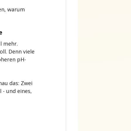
ken, warum 
e
el mehr.
ll. Denn viele 
höheren pH-
nau das: Zwei 
 - und eines, 