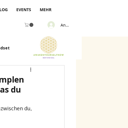
LOG
EVENTS
MEHR
Anmelden
ndset
implen
as du
azwischen du, 