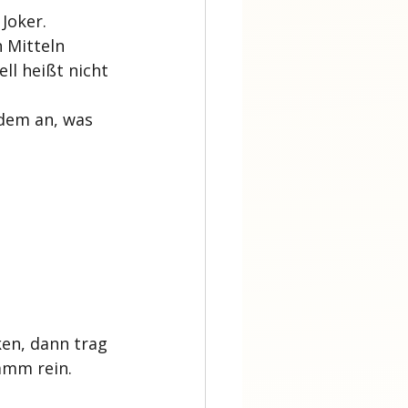
 Joker.
 Mitteln 
ll heißt nicht 
 dem an, was 
ken, dann trag 
amm rein.