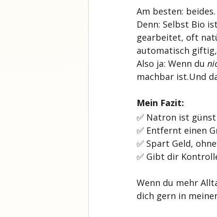
Am besten: beides. 
Denn: Selbst Bio is
gearbeitet, oft nat
automatisch giftig,
Also ja: Wenn du 
ni
machbar ist.Und da
Mein Fazit:
✅ Natron ist günsti
✅ Entfernt einen G
✅ Spart Geld, oh
✅ Gibt dir Kontroll
Wenn du mehr Allta
dich gern in meine