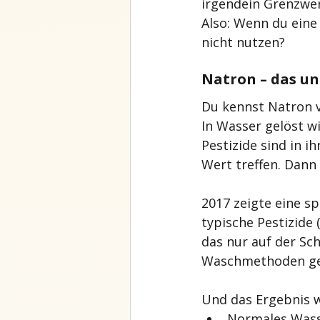
irgendein Grenzwer
Also: Wenn du eine
nicht nutzen?
Natron – das u
Du kennst Natron vi
In Wasser gelöst w
Pestizide sind in i
Wert treffen. Dann 
2017 zeigte eine s
typische Pestizide (
das nur auf der Sc
Waschmethoden ge
Und das Ergebnis w
Normales Wass