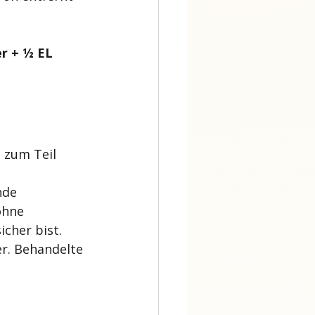
r + ½ EL 
 zum Teil 
nde 
ohne 
icher bist. 
er. Behandelte 