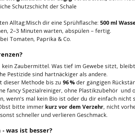
liche Schutzschicht der Schale
en Alltag:Misch dir eine Sprühflasche: 
500 ml Wasse
n, 2–3 Minuten warten, abspülen – fertig.
bei Tomaten, Paprika & Co.
renzen?
t kein Zaubermittel. Was tief im Gewebe sitzt, bleibt
e Pestizide sind hartnäckiger als andere.
t dieser Methode bis zu 
96 %
 der gängigen Rückstä
e fancy Spezialreiniger, ohne Plastikzubehör  und 
, wenn's mal kein Bio ist oder du dir einfach nicht s
Obst bitte immer 
kurz vor dem Verzehr
, nicht vorh
sonst schneller und verlieren Geschmack.
- was ist besser?