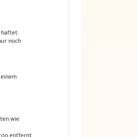
haftet. 
nur noch 
 einem 
ten wie 
ron entfernt 