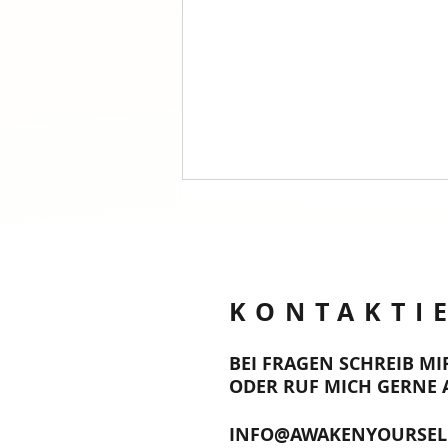
KONTAKTI
BEI FRAGEN SCHREIB MI
Haarausfall ganzheitlich
ODER RUF MICH GERNE 
verstehen: Schilddrüse,
Mikronährstoffe, Stress –
INFO@AWAKENYOURSEL