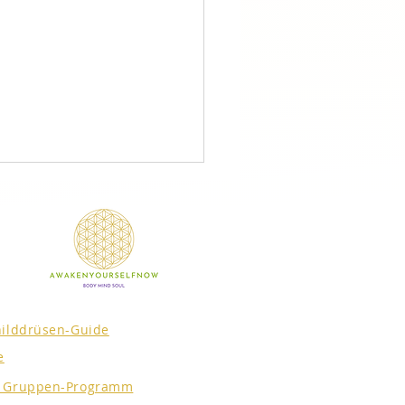
hilddrüsen-Guide
rstütze Deine
e
iftung mit diesen
hacks
s Gruppen-Programm