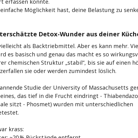
t erfassen könnte.
 einfache Möglichkeit hast, deine Belastung zu sen
nterschätzte Detox-Wunder aus deiner Küch
elleicht als Backtriebmittel. Aber es kann mehr. Vi
ird es basisch und genau das macht es so wirkungsvo
hrer chemischen Struktur „stabil“, bis sie auf einen 
zerfallen sie oder werden zumindest löslich.
pannende Studie der University of Massachusetts ge
eines, das tief in die Frucht eindringt - Thiabendazol
hale sitzt - Phosmet) wurden mit unterschiedlichen 
testet.
ar krass:
er: ~20 % Rückstände entfernt