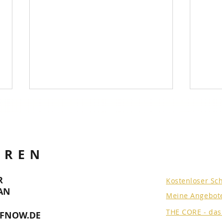
EREN
R
Kostenloser Sc
Mein ENTGIFTUNGSTOOL
Unte
AN
Meine Angebot
2.0 - Warum CLEAN SLATE
Entg
m.M. nach das
Bio
THE CORE - da
FNOW.DE