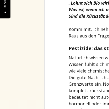
REVIEWS
„Lohnt sich Bio wirk
Was ist, wenn ich m
★
Sind die Rückständ
Komm mit, ich nehm 
Raus aus den Fragen
Pestizide: das 
Natürlich wissen w
Wissen fühlt sich m
wie viele chemisch
Die gute Nachricht:
Grenzwerte ein. No
komplett rückstands
bedeutet nicht aut
hormonell oder immu