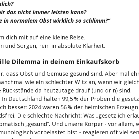
lich? 
ir das nicht immer leisten kann? 
e in normalem Obst wirklich so schlimm?“
dich mit auf eine kleine Reise. 
 und Sorgen, rein in absolute Klarheit.
stille Dilemma in deinem Einkaufskorb
ir, dass Obst und Gemüse gesund sind. Aber mal ehrl
anchmal wie ein schlechter Witz an, wenn wir gleich
e Rückstände da heutzutage drauf (und drin) sind.
 In Deutschland halten 99,5 % der Proben die gesetz
ch besser: 2024 waren 56 % der heimischen Erzeugni
frei. Die schlechte Nachricht: Was „gesetzlich erlaub
omatisch „gesund“. Und unsere Körper - vor allem, 
nologisch vorbelastet bist - reagieren oft viel sens