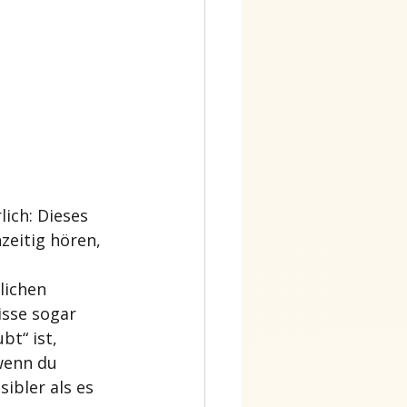
ich: Dieses 
zeitig hören, 
lichen 
sse sogar 
t“ ist, 
wenn du 
ibler als es 