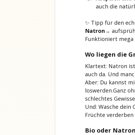
auch die natür
✨ Tipp für den echt
Natron
→ aufsprühe
Funktioniert mega 
Wo liegen die G
Klartext: Natron is
auch da. Und manch
Aber: Du kannst mi
loswerden.Ganz ohn
schlechtes Gewissen
Und: Wasche dein 
Früchte verderben 
Bio oder Natron 