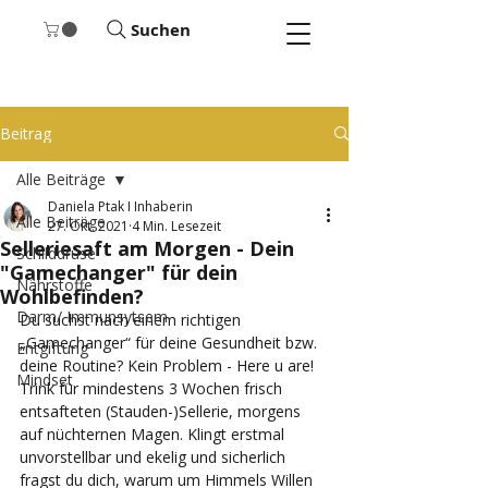
Suchen
Beitrag
Alle Beiträge
Daniela Ptak I Inhaberin
Alle Beiträge
27. Okt. 2021
4 Min. Lesezeit
Selleriesaft am Morgen - Dein
Schilddrüse
"Gamechanger" für dein
Nährstoffe
Wohlbefinden?
Darm/ Immunsytsem
Du suchst nach einem richtigen 
„Gamechanger“ für deine Gesundheit bzw. 
Entgiftung
deine Routine? Kein Problem - Here u are! 
Mindset
Trink für mindestens 3 Wochen frisch 
entsafteten (Stauden-)Sellerie, morgens 
auf nüchternen Magen. Klingt erstmal 
unvorstellbar und ekelig und sicherlich 
fragst du dich, warum um Himmels Willen 