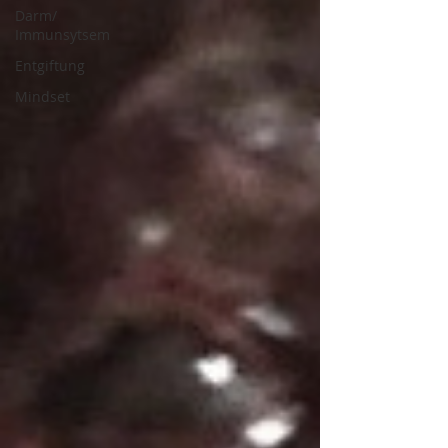
Darm/
Immunsytsem
Entgiftung
Mindset