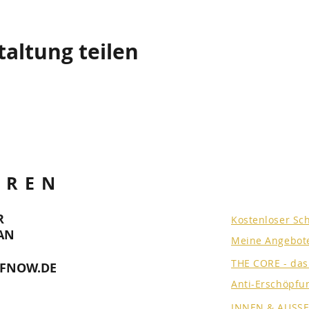
taltung teilen
EREN
R
Kostenloser Sc
AN
Meine Angebot
THE CORE - da
FNOW.DE
Anti-Erschöpfu
INNEN & AUSS