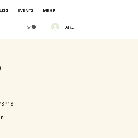
LOG
EVENTS
MEHR
Anmelden
)
egung,
n.