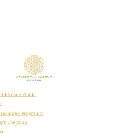
hilddrüsen-Guide
e
s Gruppen-Programm
ngs Check-up
EN