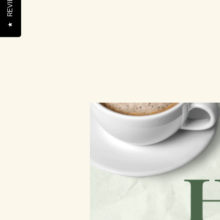
REVIEWS
★