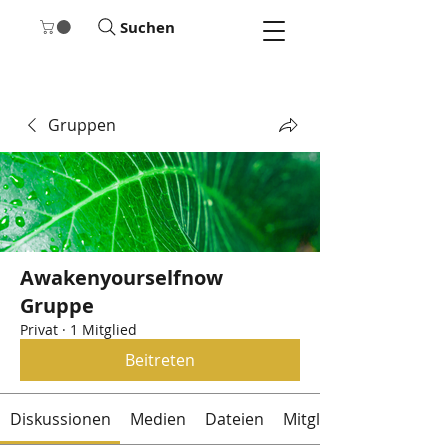
Suchen
Gruppen
Awakenyourselfnow
Gruppe
Privat
·
1 Mitglied
Beitreten
Diskussionen
Medien
Dateien
Mitglieder