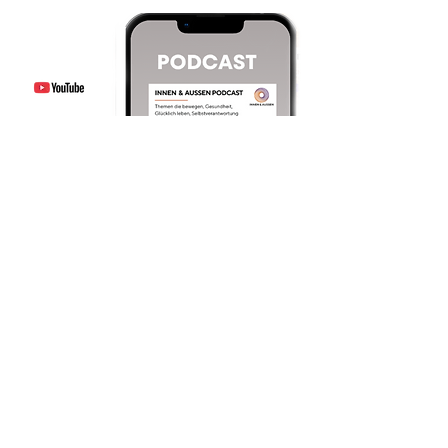
KONTAKTIEREN
BEI FRAGEN SCHREIB MIR ODER RUF
MICH GERNE AN
INFO@AWAKENYOURSELFNOW.DE
+49 (0) 176/58 221 489