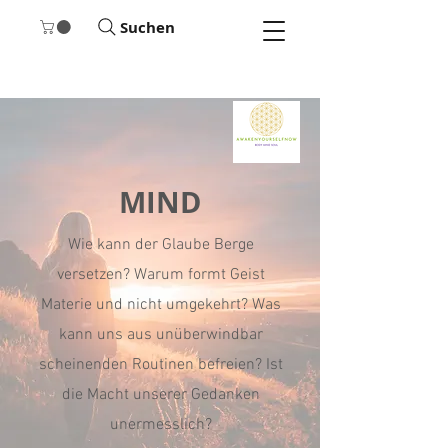
Suchen
MIND
Wie kann der Glaube Berge
versetzen? Warum formt Geist
Materie und nicht umgekehrt? Was
kann uns aus unüberwindbar
scheinenden Routinen befreien? Ist
die Macht unserer Gedanken
unermesslich?