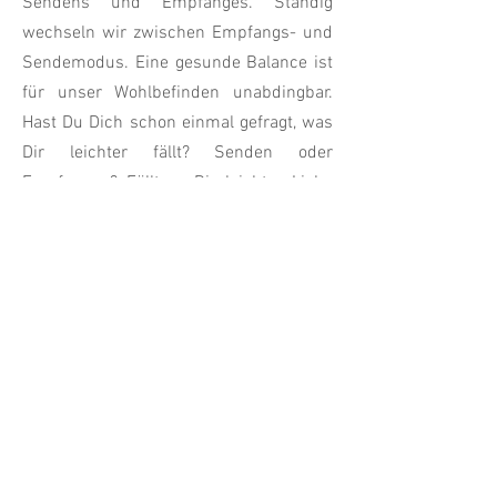
Sendens und Empfanges. Ständig
wechseln wir zwischen Empfangs- und
Sendemodus. Eine gesunde Balance ist
für unser Wohlbefinden unabdingbar.
Hast Du Dich schon einmal gefragt, was
Dir leichter fällt? Senden oder
Empfangen? Fällt es Dir leichter Liebe
zu geben oder zu empfangen? Kannst
Du Hilfe besser annehmen oder besser
Hilfestellung leisten? Wenn Du
jemanden auf der Straße triffst, bist Du
der Erste, der grüßt oder lächelt, oder
wartest Du darauf, den Gruß zu
empfangen? Nimm Dir einen kurzen
Moment, diese Fragen in Dein System zu
lassen. Tief im Inneren wissen wir, alles
was wir aussenden, wird auch wieder